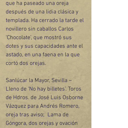
que ha paseado una oreja 
después de una lidia clásica y 
templada. Ha cerrado la tarde el 
novillero sin caballos Carlos 
‘Chocolate’, que mostró sus 
dotes y sus capacidades ante el 
astado, en una faena en la que 
cortó dos orejas.
Sanlúcar la Mayor, Sevilla – 
Lleno de ‘No hay billetes’. Toros 
de Hdros. de José Luis Osborne 
Vázquez para Andrés Romero, 
oreja tras aviso;  Lama de 
Góngora, dos orejas y ovación 