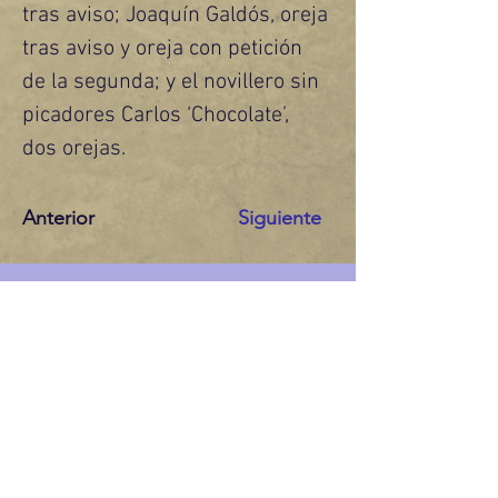
tras aviso; Joaquín Galdós, oreja 
tras aviso y oreja con petición 
de la segunda; y el novillero sin 
picadores Carlos ‘Chocolate’, 
dos orejas.
Anterior
Siguiente
CONTÁCTANOS
Nombre