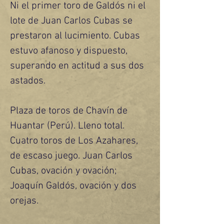
Ni el primer toro de Galdós ni el 
lote de Juan Carlos Cubas se 
prestaron al lucimiento. Cubas 
estuvo afanoso y dispuesto, 
superando en actitud a sus dos 
astados.
Plaza de toros de Chavín de 
Huantar (Perú). Lleno total. 
Cuatro toros de Los Azahares, 
de escaso juego. Juan Carlos 
Cubas, ovación y ovación; 
Joaquín Galdós, ovación y dos 
orejas.