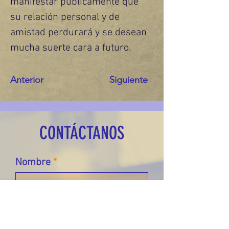
manifestar públicamente que 
su relación personal y de 
amistad perdurará y se desean 
mucha suerte cara a futuro.
Anterior
Siguiente
CONTÁCTANOS
Nombre
Apellido