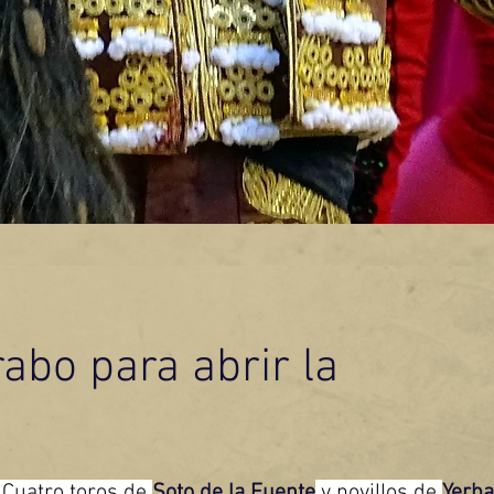
rabo para abrir la
Cuatro toros de 
Soto de la Fuente
 y novillos de 
Yerb