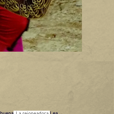
abuena
. La rejoneadora 
Lea 