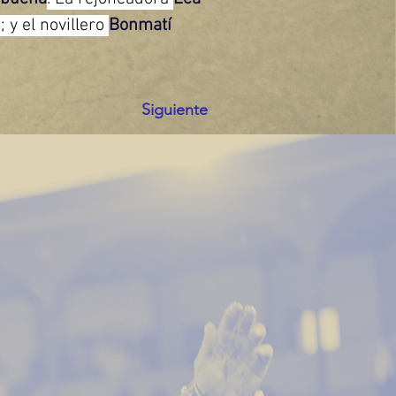
 y el novillero 
Bonmatí 
Siguiente