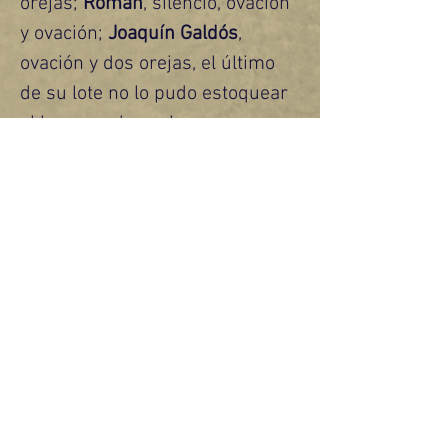
orejas; 
Román
, silencio, ovación 
y ovación;
 Joaquín Galdós
, 
ovación y dos orejas, el último 
de su lote no lo pudo estoquear 
al hacerse de noche.
Anterior
Siguiente
CONTÁCTANOS
Nombre
Apellido