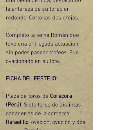
una faena de nota, destacando 
la entereza de su toreo en 
redondo. Cortó las dos orejas.
Completo la terna Román que 
tuvo una entregada actuación 
sin poder pasear trofeos. Fue 
ovacionado en su lote.
FICHA DEL FESTEJO:
Plaza de toros de
 Coracora 
(Perú)
. Siete toros de distintas 
ganaderías de la comarca. 
Rafaelillo
, ovación, ovación y dos 